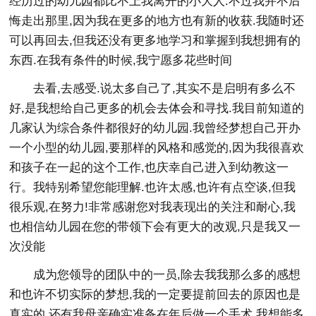
经历过的幼儿园都比不上我离开的小大人.不过我并不后
悔走出那里,因为我在更多的地方也有新的收获.我随时还
可以再回去,但我还没有更多地学习和掌握到我想拥有的
东西.在我有条件的时候,我宁愿多花些时间
去看,去感受.说太多自己了,其实不是启明有多么不
好,是我想给自己更多的机会去体会和寻找.我目前知道的
几家认为综合条件都很好的幼儿园.我曾经梦想自己开办
一个小型的幼儿园,要那样的风格和感觉的,因为我很喜欢
和孩子在一起的这个工作,也庆幸自己进入到幼教这一
行。我特别希望您能理解.也许太感,也许有点空谈,但我
很乐观,在努力!非常感谢您对我表现出的关注和耐心,我
也相信幼儿园在您的带领下会有更大的改观,只是我又一
次没能
成为您领导的团队中的一员,除去我我那么多的感想
和也许不切实际的梦想,我的一定要提前回去的原因也是
真实的,还有我母亲确实准备在年后做一个手术,我想能多