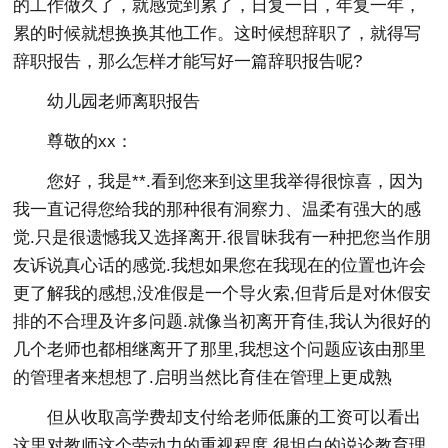
的工作做久了，就感觉到累了，日复一日，年复一年，
累的时候就想换换其他工作。这时候想辞职了，就得写
辞职报告，那么怎样才能写好一篇辞职报告呢?
幼儿园老师离职报告
尊敬的xx：
您好，我是**.看到您来到这里我举得很惊喜，因为
我一直记得您给我的那种很有洞察力、温柔有强大的感
觉.只是很遗憾我又选择离开.很冒昧我有一种把您当作朋
友诉说真心话的感觉.我想如果您在我现在的位置也许会
更了解我的感想,没准假是一个导火索,但背后是对休假安
排的不合理及许多问题.就像当初离开育佳,我认为很好的
几个老师也都相继离开了那里,我想这个问题应该由那里
的管理者来想想了.启明当然比育佳在管理上更成熟
但从收取高学费却支付给老师低廉的工资可以看出
这里对教师这个劳动力的重视程度.很坦白的说论教育理