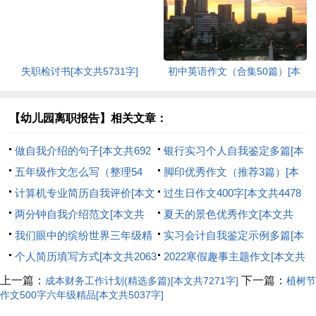
失职检讨书[本文共5731字]
初中英语作文（合集50篇）[本
文共6116字]
【幼儿园离职报告】相关文章：
做自我介绍的句子[本文共692
银行实习个人自我鉴定多篇[本
字]
五年级作文怎么写（整理54
文共5661字]
脚印优秀作文（推荐3篇）[本
篇）[本文共26208字]
计算机专业简历自我评价[本文
文共1525字]
过生日作文400字[本文共4478
共1859字]
两分钟自我介绍范文[本文共
字]
夏天的景色优秀作文[本文共
627字]
我们眼中的缤纷世界三年级精
2072字]
实习会计自我鉴定示例多篇[本
品作文多篇[本文共3343字]
个人简历填写方式[本文共2063
文共3777字]
2022寒假趣事主题作文[本文共
字]
3230字]
上一篇：
下一篇：
成本财务工作计划(精选多篇)[本文共7271字]
植树节
作文500字六年级精品[本文共5037字]