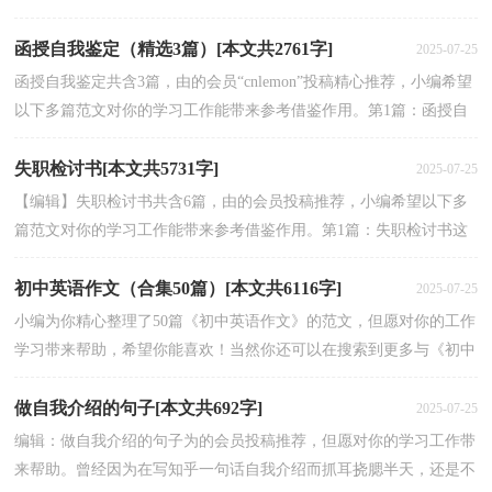
跳着、唱着，我忽然感觉他就是我们中间的一员。真...
函授自我鉴定（精选3篇）[本文共2761字]
2025-07-25
函授自我鉴定共含3篇，由的会员“cnlemon”投稿精心推荐，小编希望
以下多篇范文对你的学习工作能带来参考借鉴作用。第1篇：函授自
我鉴定这篇函授自我鉴定范文是我们精心挑选的，但...
失职检讨书[本文共5731字]
2025-07-25
【编辑】失职检讨书共含6篇，由的会员投稿推荐，小编希望以下多
篇范文对你的学习工作能带来参考借鉴作用。第1篇：失职检讨书这
篇失职检讨书范文是我们精心挑选的，但愿对你有参考作...
初中英语作文（合集50篇）[本文共6116字]
2025-07-25
小编为你精心整理了50篇《初中英语作文》的范文，但愿对你的工作
学习带来帮助，希望你能喜欢！当然你还可以在搜索到更多与《初中
英语作文》相关的范文。篇一：初中英语作文你知道什...
做自我介绍的句子[本文共692字]
2025-07-25
编辑：做自我介绍的句子为的会员投稿推荐，但愿对你的学习工作带
来帮助。曾经因为在写知乎一句话自我介绍而抓耳挠腮半天，还是不