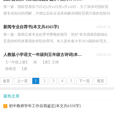
第一篇：国际贸易实习日记x月xx日至x月xx0日，为了加深对国际贸
易专业知识的理解，方便以后在企业具体解决国际贸易方面的实际问
题，提高自己的专业技能，我们05届国际经济与贸易专业...
新闻专业自荐书[本文共4565字]
2025-07-23
第一篇：新闻记者专业自荐书尊敬的领导：您好!首先感谢您能抽出
宝贵的时间来看我的求职自荐书。本人是长春大学2014届的好范文，
在校期间主修新闻学。2014年，凭借着个人对记者工作...
人教版小学语文一年级到五年级古诗词[本文共3265字]
2025-07-23
【一年级上册】 画 【唐】王维
静夜思 【唐...
1
2
3
4
5
首页
上一页
下一页
尾页
最热文章
初中教师学年工作自我鉴定[本文共6359字]
1