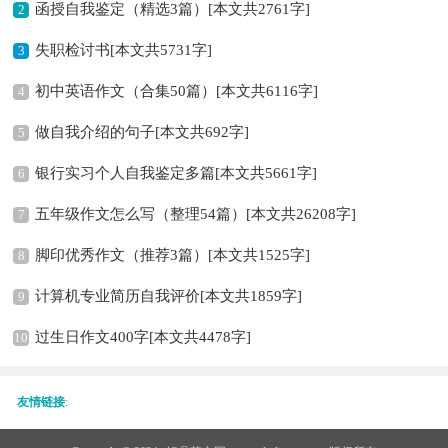
函授自我鉴定（精选3篇）[本文共2761字]
2
失职检讨书[本文共5731字]
3
初中英语作文（合集50篇）[本文共6116字]
4
做自我介绍的句子[本文共692字]
5
银行实习个人自我鉴定多篇[本文共5661字]
6
五年级作文怎么写（整理54篇）[本文共26208字]
7
脚印优秀作文（推荐3篇）[本文共1525字]
8
计算机专业简历自我评价[本文共1859字]
9
过生日作文400字[本文共4478字]
10
友情链接
: