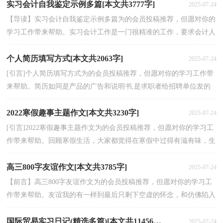
实习会计自我鉴定示例多篇[本文共3777字]
2025-07-24
【导读】实习会计自我鉴定示例多篇为的会员投稿推荐，但愿对你的
学习工作带来帮助。实习会计工作是一门很精准的工作，要求会计人
员要准确的核算每一项指标，牢记每一条税法，正确使...
个人简历填写方式[本文共2063字]
2025-07-24
[引言]个人简历填写方式为的会员投稿推荐，但愿对你的学习工作带
来帮助。简历如同是产品的广告和说明书,是求职者给招聘单位发的
第一份简要介绍。以下是小编整理的个人简历填...
2022寒假趣事主题作文[本文共3230字]
2025-07-24
[引言]2022寒假趣事主题作文为的会员投稿推荐，但愿对你的学习工
作带来帮助。回顾寒假生活，大家都觉得在寒假中过得有滋有味，生
活丰富多彩，那我们知道寒假趣事主题作文有哪些吗?...
高三800字友谊作文[本文共3785字]
2025-07-24
【前言】高三800字友谊作文为的会员投稿推荐，但愿对你的学习工
作带来帮助。友谊我的有一样到最后只剩下空虚的怀念，和仿佛陷入
黑洞，之中永远无法自拔的内疚，自责，但他给我最美好...
国际贸易实习日记(精选多篇)[本文共11456字]
2025-07-24