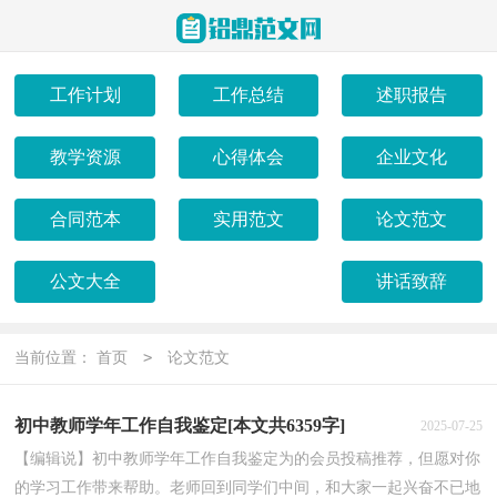
工作计划
工作总结
述职报告
教学资源
心得体会
企业文化
合同范本
实用范文
论文范文
公文大全
讲话致辞
>
当前位置：
首页
论文范文
初中教师学年工作自我鉴定[本文共6359字]
2025-07-25
【编辑说】初中教师学年工作自我鉴定为的会员投稿推荐，但愿对你
的学习工作带来帮助。老师回到同学们中间，和大家一起兴奋不已地