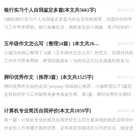
会写?下面小编为你带来做自我介绍的句子的内容，希...
银行实习个人自我鉴定多篇[本文共5661字]
2025-07-25
[编辑]银行实习个人自我鉴定多篇为的会员投稿推荐，但愿对你的学
习工作带来帮助。银行就像生活，偶然发生的小插曲，客户轻轻的一
声“谢谢”，燃起了心中的激情;客户不解的抱怨，需要...
五年级作文怎么写（整理54篇）[本文共26208字]
2025-07-25
小编为你精心整理了54篇《五年级作文怎么写》的范文，但愿对你的
工作学习带来帮助，希望你能喜欢！当然你还可以在搜索到更多与
《五年级作文怎么写》相关的范文。篇1：五年级作文淘...
脚印优秀作文（推荐3篇）[本文共1525字]
2025-07-25
脚印优秀作文由的会员“potjiang”投稿精心推荐，小编希望以下3篇范
文对你的学习工作能带来参考借鉴作用。第1篇：脚印优秀作文脚印
优秀作文怎么写？以下是我们给你的范文格式参考...
计算机专业简历自我评价[本文共1859字]
2025-07-24
第一篇：计算机专业的简历自我评价怎么写主要体现的就是说明你针
对这份工作有哪方面的优势，还有就是你能适应公司的生活，能促进
公司的发展等方面的性格特点写出来。还有就是根据...