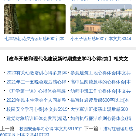
11684字]
长的重要性[本文共2549字]
七年级朝花夕拾读后感600字[本
小王子读后感500字[本文共3344
文共3838字]
字]
【改革开放和现代化建设新时期党史学习心得2篇】相关文
章：
2020有关幼教培训心得多篇[本
参观建筑工地心得体会[本文共
文共4797字]
2021年三一五晚会观后感心得
11192字]
高中生阅读意林的心得体会[本
体会[本文共2790字]
《开学第一课》心得体会与感
文共3685字]
幼师中班工作心得体会[本文共
悟800字初中2021[本文共5559
2020年民主生活会个人问题整
6613字]
描写红岩读后感600字以上[本
字]
改清单[本文共264字]
校园安全学习心得[本文共5919
文共4107字]
大学军训汇报演出观后感500
字]
建党对象培训班体会发言(精选
字[本文共1689字]
如何执行廉洁准则心得体会(精
多篇)[本文共3982字]
选多篇)[本文共8428字]
上一篇：
下一篇：
校园安全学习心得[本文共5919字]
描写红岩读后感
600字以上[本文共4107字]