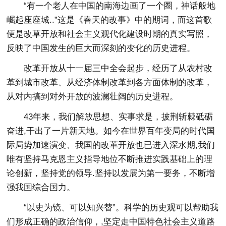
“有一个老人在中国的南海边画了一个圈，神话般地
崛起座座城..”这是《春天的改事》中的期词，而这首歌
便是改草开放和社会主义观代化建设时期的真实写照，
反映了中国发生的巨大而深刻的变化的历史进程。
改革开放从十一届三中全会起步，经历了从农村改
革到城市改革、从经济体制改革到各方面体制的改革，
从对内搞到对外开放的波澜壮阔的历史进程。
43年来，我们解放思想、实事求是，披荆斩棘砥砺
奋进,干出了一片新天地。如今在世界百年变局的时代国
际局势加速演变、我国的改革开放也已进入深水期,我们
唯有坚持马克恩主义指导地位不断推进实践基础上的理
论创新，坚持党的领导.坚持以发展为第一要务，不断增
强我国综合国力。
“以史为镜、可以知兴替”。科学的历史观可以帮助我
们形成正确的政治信仰，,坚定走中国特色社会主义道路