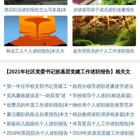
酒店职员述职报告怎么写多篇[本
乡镇领导班子成员述职述廉报告
文共9282字]
(精选多篇)[本文共10736字]
林业工人个人述职报告[本文共
超市理货员的个人工作述职报告
7724字]
[本文共6336字]
【2021年社区党委书记抓基层党建工作述职报告】相关文
章：
第一年任学校支部书记党建工
政府办领导述职述廉述学述法
作述职[本文共1790字]
党风廉政建设及“一岗双责”述
报告[本文共4859字]
学校领导个人述职(精选多篇)
职报告[本文共2011字]
收费员的年度工作述职报告[本
[本文共14926字]
物价局个人述职报告推荐范本
文共5594字]
廉洁履职风险点自查报告[本文
[本文共16170字]
精品教师述职演讲稿多篇[本文
共460字]
新版幼儿园园长个人述职报告
共5286字]
体育委员个人工作述职报告[本
多篇[本文共7626字]
2018年医院院办个人述职报告
文共3764字]
2019年抓基层党建工作述职报