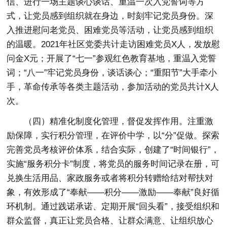
信、进行一场主题谈心谈话、重温一次入党誓词等方
式，让党员感到组织就在身边，时刻牢记党员身份。深
入推进慰问老党员、困难党员等活动，让党员感到组织
的温暖。2021年社区党委共计走访困难党员X人，发放慰
问金X元；开展了“七一”参观红色教育基地，重温入党誓
词；“八一”牢记党员身份，谈话谈心；“重阳节”大手牵小
手，革命传承等各类主题活动，参加活动的党员共计X人
次。
（四）精准化制度化管理，督促发挥作用。
注重激
励保障，实行积分管理，在评价中学，以“分”促做。探索
完善党员考核评价体系，结合实际，创建了“时间银行”，
实施“服务积分卡”制度，将党员的服务时间记录在册，可
兑换生活用品、家政服务或者将积分转赠给结对帮扶对
象，有效形成了“奉献——积分——激励——奉献”良好循
环机制。通过践诺承诺、定期开展“回头看”，接受组织和
群众监督，真正让党员合格、让群众满意、让组织放心