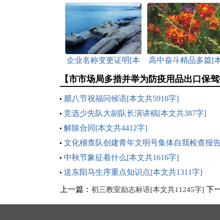
企业名称变更证明[本
高中奋斗精品多篇[
文共3101字]
文共3741字]
【市市场局多措并举为防疫用品出口保驾
腊八节祝福问候语[本文共5910字]
竞选少先队大副队长演讲稿[本文共387字]
解除合同[本文共4412字]
文化稽查队创建青年文明号集体自我检查报告
文共10062字]
中秋节象征着什么[本文共1616字]
送东阳马生序重点知识点[本文共1311字]
上一篇：
下
初三教室励志标语[本文共11245字]