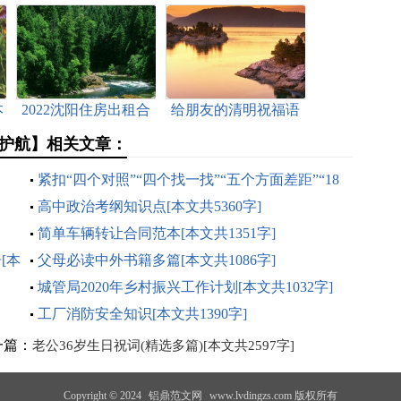
本
2022沈阳住房出租合
给朋友的清明祝福语
同书面版[本文共4658
短信（共2篇）[本文
护航】相关文章：
字]
共3230字]
紧扣“四个对照”“四个找一找”“五个方面差距”“18
个是否”专题民主生活会检视剖析材料[本文共3479
高中政治考纲知识点[本文共5360字]
字]
简单车辆转让合同范本[本文共1351字]
[本
父母必读中外书籍多篇[本文共1086字]
城管局2020年乡村振兴工作计划[本文共1032字]
工厂消防安全知识[本文共1390字]
一篇：
老公36岁生日祝词(精选多篇)[本文共2597字]
Copyright © 2024
铝鼎范文网
www.lvdingzs.com 版权所有