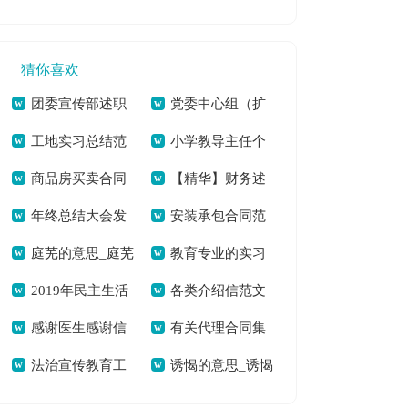
发言稿锦集[本文共
（精选3篇）[本文共
共9282字]
重要性[本文共2549
5081字]
2761字]
字]
猜你喜欢
团委宣传部述职
党委中心组（扩
工地实习总结范
小学教导主任个
报告集合9篇[本文共
大）第三次集中学习
商品房买卖合同
【精华】财务述
文合集8篇[本文共
人述职报告七篇[本
8388字]
发言稿暨学习毛南族
年终总结大会发
安装承包合同范
范本15篇[本文共
职锦集5篇[本文共
16311字]
文共11263字]
实现整族脱贫重要指
庭芜的意思_庭芜
教育专业的实习
言稿汇总七篇[本文
本[本文共21041字]
23062字]
7451字]
示精神心得[本文共
2019年民主生活
各类介绍信范文
的拼音[本文共56字]
总结[本文共34395
共6136字]
2101字]
感谢医生感谢信
有关代理合同集
会批评与自我批评
[本文共598字]
字]
法治宣传教育工
诱愒的意思_诱愒
[本文共7661字]
锦八篇[本文共9546
[本文共1400字]
作总结[本文共1376
的拼音[本文共6字]
字]