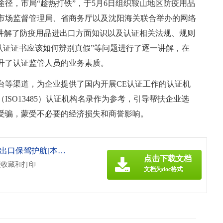
径，市局“趁热打铁”，于5月6日组织鞍山地区防疫用品
市场监督管理局、省商务厅以及沈阳海关联合举办的网络
细讲解了防疫用品进出口方面知识以及认证相关法规、规则
认证证书应该如何辨别真假”等问题进行了逐一讲解，在
升了认证监管人员的业务素质。
台等渠道，为企业提供了国内开展CE认证工作的认证机
SO13485）认证机构名录作为参考，引导帮扶企业选
受骗，蒙受不必要的经济损失和商誉影响。
《市市场局多措并举为防疫用品出口保驾护航[本文共780字].doc》
点击下载文档
便收藏和打印
文档为doc格式