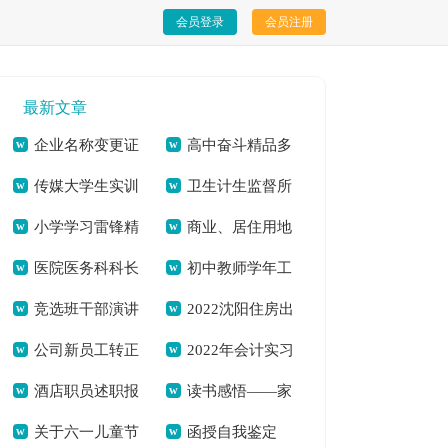
会员登录
会员注册
最新文章
企业名称变更证
高中奋斗精品多
传媒大学生实训
卫生计生监督所
明[本文共3101字]
篇[本文共3741字]
小学学习雷锋精
商业、居住用地
心得体会[本文共
2020年国家“双随
医院医务科科长
初中教师学年工
神国旗下讲话稿[本
规划设计说明[本文
11684字]
机”半年工作总结[本
竞选班干部演讲
2022沈阳住房出
竞职演讲稿(精选多
作自我鉴定[本文共
文共2120字]
共3677字]
文共559字]
公司新员工转正
2022年会计实习
稿[本文共4482字]
租合同书面版[本文
篇)[本文共4251字]
6359字]
酒店职员述职报
读书感悟——家
个人工作总结
工作总结多篇[本文
共4658字]
关于六一儿童节
函授自我鉴定
告怎么写多篇[本文
庭教育对儿童成长的
2021[本文共7665字]
共9747字]