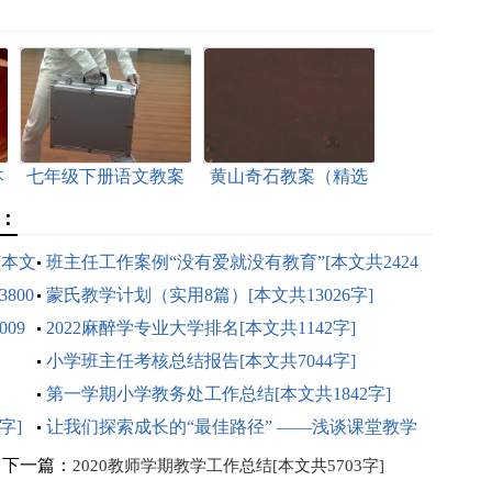
本
七年级下册语文教案
黄山奇石教案（精选
（汇总34篇）[本文共
45篇）[本文共61445
：
47498字]
字]
[本文
班主任工作案例“没有爱就没有教育”[本文共2424
800
字]
蒙氏教学计划（实用8篇）[本文共13026字]
09
2022麻醉学专业大学排名[本文共1142字]
小学班主任考核总结报告[本文共7044字]
第一学期小学教务处工作总结[本文共1842字]
字]
让我们探索成长的“最佳路径” ——浅谈课堂教学
组织的意义和策略[本文共3706字]
下一篇：
2020教师学期教学工作总结[本文共5703字]