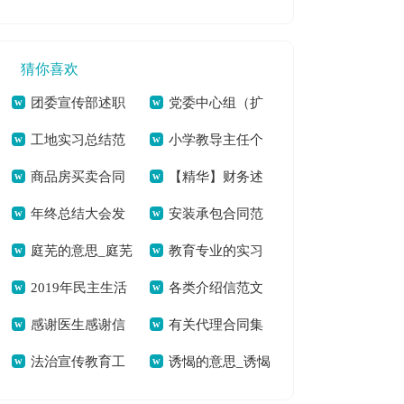
发言稿锦集[本文共
（精选3篇）[本文共
共9282字]
重要性[本文共2549
5081字]
2761字]
字]
猜你喜欢
团委宣传部述职
党委中心组（扩
工地实习总结范
小学教导主任个
报告集合9篇[本文共
大）第三次集中学习
商品房买卖合同
【精华】财务述
文合集8篇[本文共
人述职报告七篇[本
8388字]
发言稿暨学习毛南族
年终总结大会发
安装承包合同范
范本15篇[本文共
职锦集5篇[本文共
16311字]
文共11263字]
实现整族脱贫重要指
庭芜的意思_庭芜
教育专业的实习
言稿汇总七篇[本文
本[本文共21041字]
23062字]
7451字]
示精神心得[本文共
2019年民主生活
各类介绍信范文
的拼音[本文共56字]
总结[本文共34395
共6136字]
2101字]
感谢医生感谢信
有关代理合同集
会批评与自我批评
[本文共598字]
字]
法治宣传教育工
诱愒的意思_诱愒
[本文共7661字]
锦八篇[本文共9546
[本文共1400字]
作总结[本文共1376
的拼音[本文共6字]
字]