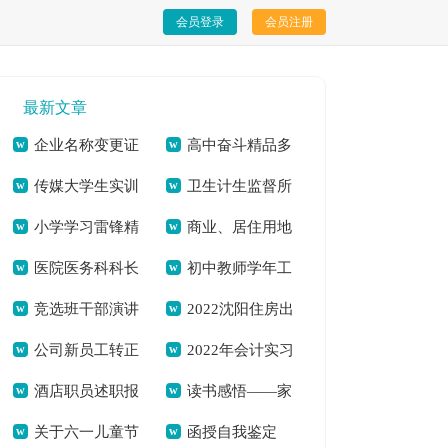
会员登录
会员注册
最新文章
企业名称变更证
高中奋斗精品多
传媒大学生实训
卫生计生监督所
明[本文共3101字]
篇[本文共3741字]
小学学习雷锋精
商业、居住用地
心得体会[本文共
2020年国家“双随
医院医务科科长
初中教师学年工
神国旗下讲话稿[本
规划设计说明[本文
11684字]
机”半年工作总结[本
竞选班干部演讲
2022沈阳住房出
竞职演讲稿(精选多
作自我鉴定[本文共
文共2120字]
共3677字]
文共559字]
公司新员工转正
2022年会计实习
稿[本文共4482字]
租合同书面版[本文
篇)[本文共4251字]
6359字]
酒店职员述职报
读书感悟——家
个人工作总结
工作总结多篇[本文
共4658字]
关于六一儿童节
函授自我鉴定
告怎么写多篇[本文
庭教育对儿童成长的
2021[本文共7665字]
共9747字]