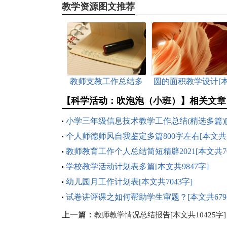
教学资源图文推荐
教师支教工作总结多
圆的面积教学设计[
篇[本文共6807字]
文共6931字]
【科学活动：吹泡泡（小班）】相关文章
小学三年级信息技术教学工作总结(精选多篇)
共6080字]
个人师德师风自我鉴定多篇800字左右[本文共3
字]
教师教育工作个人总结简短精辟2021[本文共70
字]
学校教学活动计划表多篇[本文共9847字]
幼儿园月工作计划表[本文共7043字]
试卷讲评课之如何帮助学生审题？[本文共679
上一篇：
教师教学情况总结报告[本文共10425字]