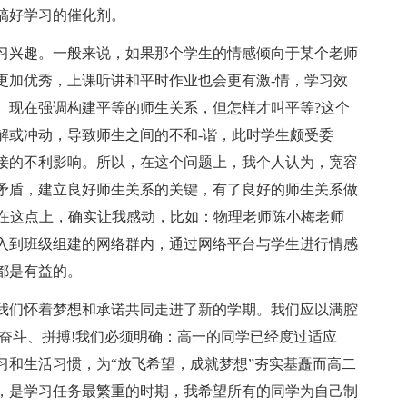
搞好学习的催化剂。
习兴趣。一般来说，如果那个学生的情感倾向于某个老师
更加优秀，上课听讲和平时作业也会更有激-情，学习效
。现在强调构建平等的师生关系，但怎样才叫平等?这个
解或冲动，导致师生之间的不和-谐，此时学生颇受委
接的不利影响。所以，在这个问题上，我个人认为，宽容
矛盾，建立良好师生关系的关键，有了良好的师生关系做
老师在这点上，确实让我感动，比如：物理老师陈小梅老师
入到班级组建的网络群内，通过网络平台与学生进行情感
都是有益的。
我们怀着梦想和承诺共同走进了新的学期。我们应以满腔
奋斗、拼搏!我们必须明确：高一的同学已经度过适应
习和生活习惯，为“放飞希望，成就梦想”夯实基矗而高二
，是学习任务最繁重的时期，我希望所有的同学为自己制