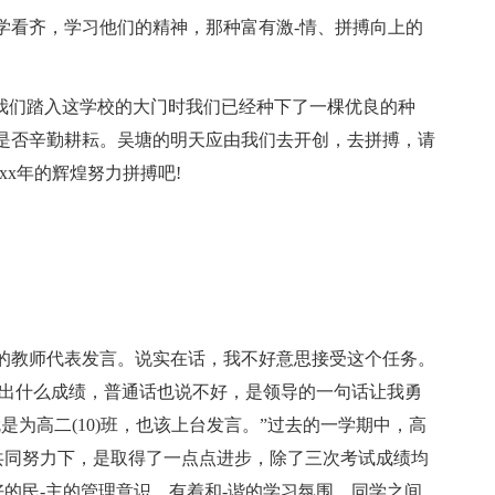
学看齐，学习他们的精神，那种富有激-情、拼搏向上的
当我们踏入这学校的大门时我们已经种下了一棵优良的种
是否辛勤耕耘。吴塘的明天应由我们去开创，去拼搏，请
xx年的辉煌努力拼搏吧!
的教师代表发言。说实在话，我不好意思接受这个任务。
做出什么成绩，普通话也说不好，是领导的一句话让我勇
是为高二(10)班，也该上台发言。”过去的一学期中，高
的共同努力下，是取得了一点点进步，除了三次考试成绩均
好的民-主的管理意识，有着和-谐的学习氛围，同学之间