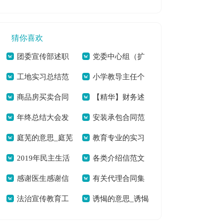
发言稿锦集[本文共
（精选3篇）[本文共
共9282字]
重要性[本文共2549
5081字]
2761字]
字]
猜你喜欢
团委宣传部述职
党委中心组（扩
工地实习总结范
小学教导主任个
报告集合9篇[本文共
大）第三次集中学习
商品房买卖合同
【精华】财务述
文合集8篇[本文共
人述职报告七篇[本
8388字]
发言稿暨学习毛南族
年终总结大会发
安装承包合同范
范本15篇[本文共
职锦集5篇[本文共
16311字]
文共11263字]
实现整族脱贫重要指
庭芜的意思_庭芜
教育专业的实习
言稿汇总七篇[本文
本[本文共21041字]
23062字]
7451字]
示精神心得[本文共
2019年民主生活
各类介绍信范文
的拼音[本文共56字]
总结[本文共34395
共6136字]
2101字]
感谢医生感谢信
有关代理合同集
会批评与自我批评
[本文共598字]
字]
法治宣传教育工
诱愒的意思_诱愒
[本文共7661字]
锦八篇[本文共9546
[本文共1400字]
作总结[本文共1376
的拼音[本文共6字]
字]