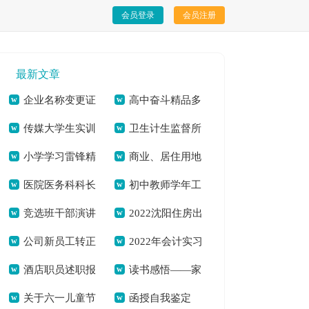
会员登录
会员注册
最新文章
企业名称变更证
高中奋斗精品多
传媒大学生实训
卫生计生监督所
明[本文共3101字]
篇[本文共3741字]
小学学习雷锋精
商业、居住用地
心得体会[本文共
2020年国家“双随
医院医务科科长
初中教师学年工
神国旗下讲话稿[本
规划设计说明[本文
11684字]
机”半年工作总结[本
竞选班干部演讲
2022沈阳住房出
竞职演讲稿(精选多
作自我鉴定[本文共
文共2120字]
共3677字]
文共559字]
公司新员工转正
2022年会计实习
稿[本文共4482字]
租合同书面版[本文
篇)[本文共4251字]
6359字]
酒店职员述职报
读书感悟——家
个人工作总结
工作总结多篇[本文
共4658字]
关于六一儿童节
函授自我鉴定
告怎么写多篇[本文
庭教育对儿童成长的
2021[本文共7665字]
共9747字]