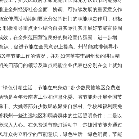
座谈会上，州人民政府李家龙副州长就充分认识节约能源对
推进全州经济社会全面、协调、可持续发展的重要意义作
能宣传周活动期间要充分发挥部门的职能职责作用，积极
；积极引导重点企业结合自身实际扎实开展好节能宣传周
成效，在全州范围营造良好的舆论宣传氛围，进一步增
能意识，促进节能在全民意识上提高。州节能减排领导小
XX年节能工作的情况，并对如何落实李副州长的讲话精
相关四部门的领导及重点耗能企业代表也分别在会上就如
了“绿色引领生活，节能在您身边” 赴少数民族地区免费送
活动是今年云南省工业和信息化委、省节能办开展全国节
禄丰、大姚等部分少数民族聚集自然村、学校和福利院免
改善我州一些边远地区和弱势群体的生活照明条件；二是以
步深入人心。在免费送节能灯活动中，楚雄州节能办通过
民群众树立科学的节能意识，绿色生活，绿色消费，节能