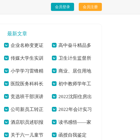
会员登录
会员注册
最新文章
企业名称变更证
高中奋斗精品多
传媒大学生实训
卫生计生监督所
明[本文共3101字]
篇[本文共3741字]
小学学习雷锋精
商业、居住用地
心得体会[本文共
2020年国家“双随
医院医务科科长
初中教师学年工
神国旗下讲话稿[本
规划设计说明[本文
11684字]
机”半年工作总结[本
竞选班干部演讲
2022沈阳住房出
竞职演讲稿(精选多
作自我鉴定[本文共
文共2120字]
共3677字]
文共559字]
公司新员工转正
2022年会计实习
稿[本文共4482字]
租合同书面版[本文
篇)[本文共4251字]
6359字]
酒店职员述职报
读书感悟——家
个人工作总结
工作总结多篇[本文
共4658字]
关于六一儿童节
函授自我鉴定
告怎么写多篇[本文
庭教育对儿童成长的
2021[本文共7665字]
共9747字]