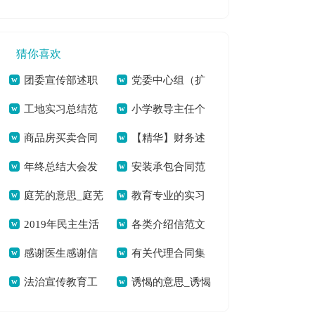
发言稿锦集[本文共
（精选3篇）[本文共
共9282字]
重要性[本文共2549
5081字]
2761字]
字]
猜你喜欢
团委宣传部述职
党委中心组（扩
工地实习总结范
小学教导主任个
报告集合9篇[本文共
大）第三次集中学习
商品房买卖合同
【精华】财务述
文合集8篇[本文共
人述职报告七篇[本
8388字]
发言稿暨学习毛南族
年终总结大会发
安装承包合同范
范本15篇[本文共
职锦集5篇[本文共
16311字]
文共11263字]
实现整族脱贫重要指
庭芜的意思_庭芜
教育专业的实习
言稿汇总七篇[本文
本[本文共21041字]
23062字]
7451字]
示精神心得[本文共
2019年民主生活
各类介绍信范文
的拼音[本文共56字]
总结[本文共34395
共6136字]
2101字]
感谢医生感谢信
有关代理合同集
会批评与自我批评
[本文共598字]
字]
法治宣传教育工
诱愒的意思_诱愒
[本文共7661字]
锦八篇[本文共9546
[本文共1400字]
作总结[本文共1376
的拼音[本文共6字]
字]